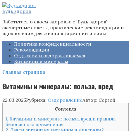
Перейти
к
Будь здоров
контенту
Заботьтесь о своем здоровье с 'Будь здоров':
экспертные советы, практические рекомендации и
вдохновение для жизни в гармонии и силы
Политика конфиденциальности
Рекомендации
Отдыхаем и оздоравливаемся
Витамины и минералы
Главная страница
Витамины и минералы: польза, вред
22.03.2025
Рубрика:
Оздоровление
Автор:
Сергей
Contents
1.
Витамины и минералы: польза, вред и правила
безопасного применения
2.
Зачем организму витамины и минералы?