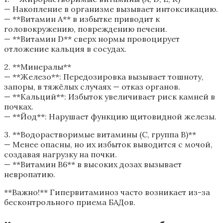
— Накопление в организме вызывает интоксикацию.
— **Витамин А** в избытке приводит к
головокружению, повреждению печени.
— **Витамин D** сверх нормы провоцирует
отложение кальция в сосудах.
2. **Минералы**
— **Железо**: Передозировка вызывает тошноту,
запоры, в тяжёлых случаях — отказ органов.
— **Кальций**: Избыток увеличивает риск камней в
почках.
— **Йод**: Нарушает функцию щитовидной железы.
3. **Водорастворимые витамины (C, группа B)**
— Менее опасны, но их избыток выводится с мочой,
создавая нагрузку на почки.
— **Витамин B6** в высоких дозах вызывает
невропатию.
**Важно!** Гипервитаминоз часто возникает из-за
бесконтрольного приема БАДов.