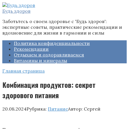
Перейти
к
Будь здоров
контенту
Заботьтесь о своем здоровье с 'Будь здоров':
экспертные советы, практические рекомендации и
вдохновение для жизни в гармонии и силы
Политика конфиденциальности
Рекомендации
Отдыхаем и оздоравливаемся
Витамины и минералы
Главная страница
Комбинация продуктов: секрет
здорового питания
20.08.2024
Рубрика:
Питание
Автор:
Сергей