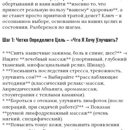
обертываний и ванн найти **именно то, что
принесет реальную пользу *вашему* здоровью**, а
не станет просто приятной тратой денег? Ключ – в
осознанном выборе, основанном на ваших целях и
состоянии. Разберемся по шагам.
Шаг 1: Четко Определите Цель – «Что Я Хочу Улучшить?
* **Снять мышечные зажимы, боль в спине, шее?** →
Ищите **лечебный массаж** (спортивный, глубокий
тканевый, миофасциальный релиз, Шиацу).
* **Уменьшить последствия стресса, тревожность,
улучшить сон?** → Выбирайте **расслабляющие
методики** (классический релакс-массаж,
Аюрведический Абхьянга, аромамассаж,
стоунтерапия с теплыми камнями).
* **Бороться с отеками, улучшить лимфоток (после
операций, при сидячей работе)?** → Показан
**ручной лимфодренажный массаж** (очень
мягкий, специфический).
* **Повысить тонус кожи, уменьшить проявления