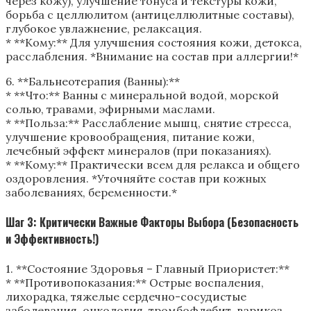
через кожу), улучшение тонуса и текстуры кожи,
борьба с целлюлитом (антицеллюлитные составы),
глубокое увлажнение, релаксация.
* **Кому:** Для улучшения состояния кожи, детокса,
расслабления. *Внимание на состав при аллергии!*
6. **Бальнеотерапия (Ванны):**
* **Что:** Ванны с минеральной водой, морской
солью, травами, эфирными маслами.
* **Польза:** Расслабление мышц, снятие стресса,
улучшение кровообращения, питание кожи,
лечебный эффект минералов (при показаниях).
* **Кому:** Практически всем для релакса и общего
оздоровления. *Уточняйте состав при кожных
заболеваниях, беременности.*
Шаг 3: Критически Важные Факторы Выбора (Безопасность
и Эффективность!)
1. **Состояние Здоровья – Главный Приористет:**
* **Противопоказания:** Острые воспаления,
лихорадка, тяжелые сердечно-сосудистые
заболевания, онкология, тромбофлебит, варикоз