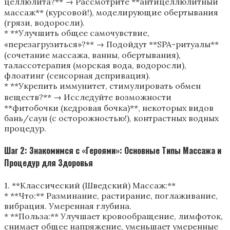
целлюлита?** → Рассмотрите **антицеллюлитный
массаж** (курсовой!), моделирующие обертывания
(грязи, водоросли).
* **Улучшить общее самочувствие,
«перезагрузиться»?** → Подойдут **SPA-ритуалы**
(сочетание массажа, ванны, обертывания),
талассотерапия (морская вода, водоросли),
флоатинг (сенсорная депривация).
* **Укрепить иммунитет, стимулировать обмен
веществ?** → Исследуйте возможности
**фитобочки (кедровая бочка)**, некоторых видов
бань/саун (с осторожностью!), контрастных водных
процедур.
Шаг 2: Знакомимся с «Героями»: Основные Типы Массажа и
Процедур для Здоровья
1. **Классический (Шведский) Массаж:**
* **Что:** Разминание, растирание, поглаживание,
вибрация. Умеренная глубина.
* **Польза:** Улучшает кровообращение, лимфоток,
снимает общее напряжение, уменьшает умеренные