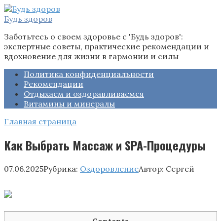
Перейти
к
Будь здоров
контенту
Заботьтесь о своем здоровье с 'Будь здоров':
экспертные советы, практические рекомендации и
вдохновение для жизни в гармонии и силы
Политика конфиденциальности
Рекомендации
Отдыхаем и оздоравливаемся
Витамины и минералы
Главная страница
Как Выбрать Массаж и SPA-Процедуры
07.06.2025
Рубрика:
Оздоровление
Автор:
Сергей