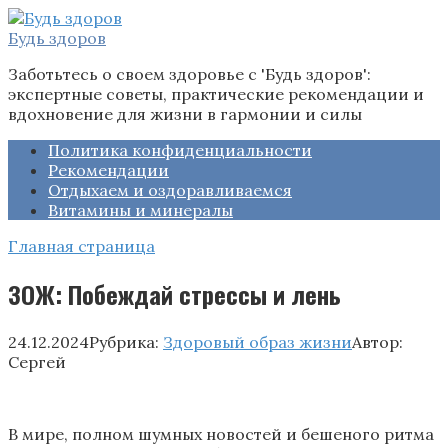
Перейти
к
Будь здоров
контенту
Заботьтесь о своем здоровье с 'Будь здоров':
экспертные советы, практические рекомендации и
вдохновение для жизни в гармонии и силы
Политика конфиденциальности
Рекомендации
Отдыхаем и оздоравливаемся
Витамины и минералы
Главная страница
ЗОЖ: Побеждай стрессы и лень
24.12.2024
Рубрика:
Здоровый образ жизни
Автор:
Сергей
В мире, полном шумных новостей и бешеного ритма