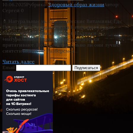
10.06.2025
Рубрика:
Здоровый образ жизни
Автор:
Сергей
0
💊 Натуральные vs. Синтетические Витамины: Где
Правда? Что Говорит Наука Витамины в ярких
баночках заполонили аптеки. Надписи
«натуральные», «природные» магически
притягивают. Но **действительно ли они лучше
синтетических?** Разберемся…
Читать далее
Email
Подписаться