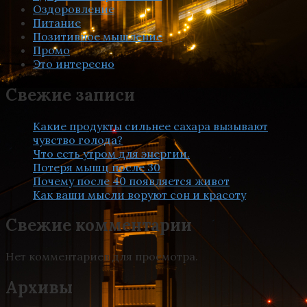
Оздоровление
Питание
Позитивное мышление
Промо
Это интересно
Свежие записи
Какие продукты сильнее сахара вызывают
чувство голода?
Что есть утром для энергии.
Потеря мышц после 30
Почему после 40 появляется живот
Как ваши мысли воруют сон и красоту
Свежие комментарии
Нет комментариев для просмотра.
Архивы