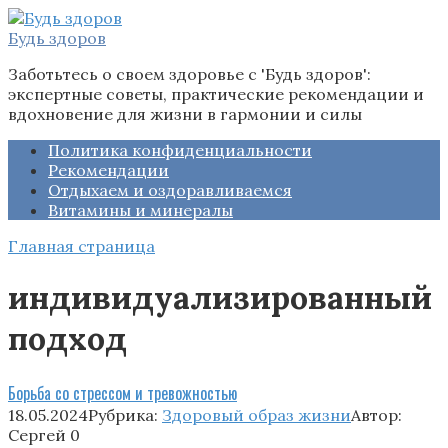
Перейти
к
Будь здоров
контенту
Заботьтесь о своем здоровье с 'Будь здоров':
экспертные советы, практические рекомендации и
вдохновение для жизни в гармонии и силы
Политика конфиденциальности
Рекомендации
Отдыхаем и оздоравливаемся
Витамины и минералы
Главная страница
индивидуализированный
подход
Борьба со стрессом и тревожностью
18.05.2024
Рубрика:
Здоровый образ жизни
Автор:
Сергей
0