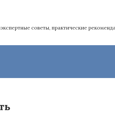
в': экспертные советы, практические рекомен
ть