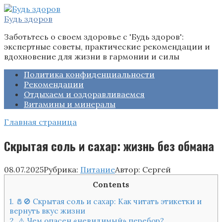
Перейти
к
Будь здоров
контенту
Заботьтесь о своем здоровье с 'Будь здоров':
экспертные советы, практические рекомендации и
вдохновение для жизни в гармонии и силы
Политика конфиденциальности
Рекомендации
Отдыхаем и оздоравливаемся
Витамины и минералы
Главная страница
Скрытая соль и сахар: жизнь без обмана
08.07.2025
Рубрика:
Питание
Автор:
Сергей
Contents
1.
🧂🚫 Скрытая соль и сахар: Как читать этикетки и
вернуть вкус жизни
2.
⚠️ Чем опасен «невидимый» перебор?