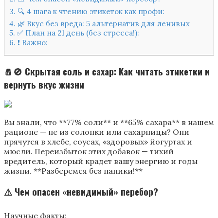
3.
🔍 4 шага к чтению этикеток как профи:
4.
🌿 Вкус без вреда: 5 альтернатив для ленивых
5.
✅ План на 21 день (без стресса!):
6.
❗ Важно:
🧂🚫 Скрытая соль и сахар: Как читать этикетки и
вернуть вкус жизни
Вы знали, что **77% соли** и **65% сахара** в нашем
рационе — не из солонки или сахарницы? Они
прячутся в хлебе, соусах, «здоровых» йогуртах и
мюсли. Переизбыток этих добавок — тихий
вредитель, который крадет вашу энергию и годы
жизни. **Разберемся без паники!**
⚠️ Чем опасен «невидимый» перебор?
Научные факты: