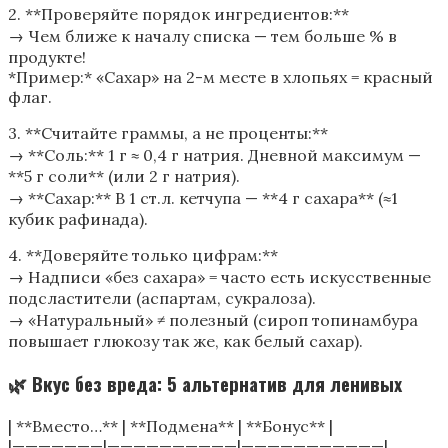
2. **Проверяйте порядок ингредиентов:**
→ Чем ближе к началу списка — тем больше % в
продукте!
*Пример:* «Сахар» на 2-м месте в хлопьях = красный
флаг.
3. **Считайте граммы, а не проценты:**
→ **Соль:** 1 г ≈ 0,4 г натрия. Дневной максимум —
**5 г соли** (или 2 г натрия).
→ **Сахар:** В 1 ст.л. кетчупа — **4 г сахара** (≈1
кубик рафинада).
4. **Доверяйте только цифрам:**
→ Надписи «без сахара» = часто есть искусственные
подсластители (аспартам, сукралоза).
→ «Натуральный» ≠ полезный (сироп топинамбура
повышает глюкозу так же, как белый сахар).
🌿 Вкус без вреда: 5 альтернатив для ленивых
| **Вместо…** | **Подмена** | **Бонус** |
|———————|——————————|———————————|