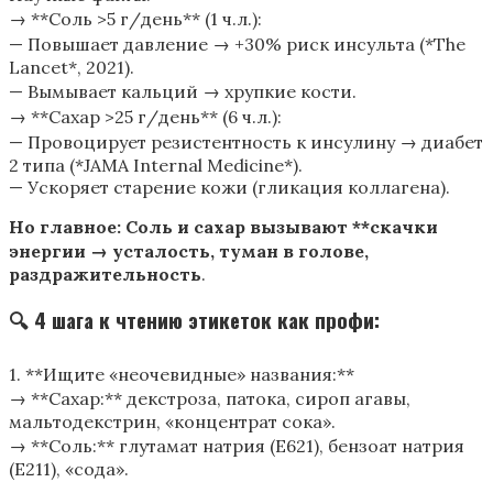
→ **Соль >5 г/день** (1 ч.л.):
— Повышает давление → +30% риск инсульта (*The
Lancet*, 2021).
— Вымывает кальций → хрупкие кости.
→ **Сахар >25 г/день** (6 ч.л.):
— Провоцирует резистентность к инсулину → диабет
2 типа (*JAMA Internal Medicine*).
— Ускоряет старение кожи (гликация коллагена).
Но главное: Соль и сахар вызывают **скачки
энергии → усталость, туман в голове,
раздражительность
.
🔍 4 шага к чтению этикеток как профи:
1. **Ищите «неочевидные» названия:**
→ **Сахар:** декстроза, патока, сироп агавы,
мальтодекстрин, «концентрат сока».
→ **Соль:** глутамат натрия (Е621), бензоат натрия
(Е211), «сода».