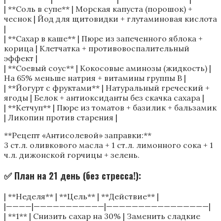
| **Соль в супе** | Морская капуста (порошок) +
чеснок | Йод для щитовидки + глутаминовая кислота
|
| **Сахар в каше** | Пюре из запеченного яблока +
корица | Клетчатка + противовоспалительный
эффект |
| **Соевый соус** | Кокосовые аминозы (жидкость) |
На 65% меньше натрия + витамины группы В |
| **Йогурт с фруктами** | Натуральный греческий +
ягоды | Белок + антиоксиданты без скачка сахара |
| **Кетчуп** | Пюре из томатов + базилик + бальзамик
| Ликопин против старения |
**Рецепт «Антисолевой» заправки:**
3 ст.л. оливкового масла + 1 ст.л. лимонного сока + 1
ч.л. дижонской горчицы + зелень.
✅ План на 21 день (без стресса!):
| **Неделя** | **Цель** | **Действие** |
|————|———————————|————————————————|
| **1** | Снизить сахар на 30% | Заменить сладкие