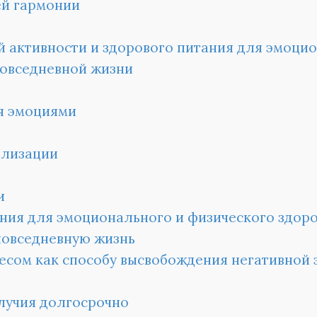
ей гармонии
 активности и здорового питания для эмоци
повседневной жизни
я эмоциями
ализации
и
ия для эмоционального и физического здор
повседневную жизнь
сом как способу высвобождения негативной 
лучия долгосрочно