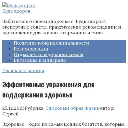
Перейти
к
Будь здоров
контенту
Заботьтесь о своем здоровье с 'Будь здоров':
экспертные советы, практические рекомендации и
вдохновение для жизни в гармонии и силы
Политика конфиденциальности
Рекомендации
Отдыхаем и оздоравливаемся
Витамины и минералы
Главная страница
Эффективные упражнения для
поддержания здоровья
25.12.2023
Рубрика:
Здоровый образ жизни
Автор:
Сергей
Здоровье – одно из самых ценных богатств, которым