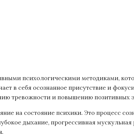
ивными психологическими методиками, кото
чает в себя осознанное присутствие и фокус
ению тревожности и повышению позитивных 
ние на состояние психики. Это процесс созн
лубокое дыхание, прогрессивная мускульная 
я.